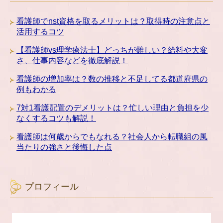
看護師でnst資格を取るメリットは？取得時の注意点と
活用するコツ
【看護師vs理学療法士】どっちが難しい？給料や大変
さ、仕事内容などを徹底解説！
看護師の増加率は？数の推移と不足してる都道府県の
例もわかる
7対1看護配置のデメリットは？忙しい理由と負担を少
なくするコツも解説！
看護師は何歳からでもなれる？社会人から転職組の風
当たりの強さと後悔した点
プロフィール