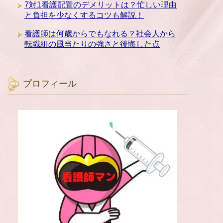
7対1看護配置のデメリットは？忙しい理由
と負担を少なくするコツも解説！
看護師は何歳からでもなれる？社会人から
転職組の風当たりの強さと後悔した点
プロフィール