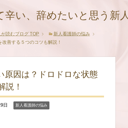
ぎて辛い、辞めたいと思う新
人が読むブログ
TOP
新人看護師の悩み
を改善する５つのコツも解説！
い原因は？ドロドロな状態
解説！
29日
新人看護師の悩み