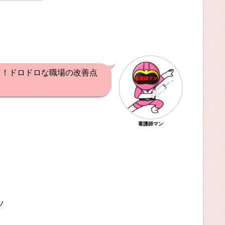
よ！ドロドロな職場の改善点
看護師マン
ツ