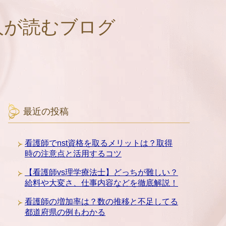
人が読むブログ
最近の投稿
看護師でnst資格を取るメリットは？取得
時の注意点と活用するコツ
【看護師vs理学療法士】どっちが難しい？
給料や大変さ、仕事内容などを徹底解説！
看護師の増加率は？数の推移と不足してる
都道府県の例もわかる