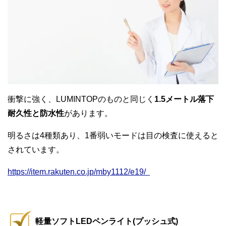
衝撃に強く、LUMINTOPのものと同じく
1.5メートル落下
耐久性と防水性
があります。
明るさは4種類あり、1番弱いモードは目の検査に使えると
されています。
https://item.rakuten.co.jp/mby1112/e19/
軽量ソフトLEDペンライト(プッシュ式)