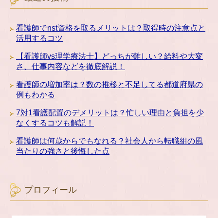
看護師でnst資格を取るメリットは？取得時の注意点と
活用するコツ
【看護師vs理学療法士】どっちが難しい？給料や大変
さ、仕事内容などを徹底解説！
看護師の増加率は？数の推移と不足してる都道府県の
例もわかる
7対1看護配置のデメリットは？忙しい理由と負担を少
なくするコツも解説！
看護師は何歳からでもなれる？社会人から転職組の風
当たりの強さと後悔した点
プロフィール